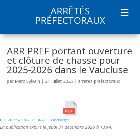
ARRÊTÉS
l
PRÉFECTORAUX
ARR PREF portant ouverture
et clôture de chasse pour
2025-2026 dans le Vaucluse
par
Marc Sylvain
|
21 juillet 2025
|
arretes-prefectoraux
DOC210725-21072025134329
Télécharger
La publication expire le jeudi 31 décembre 2026 à 13:44.