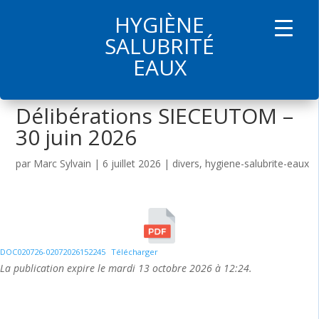
HYGIÈNE
l
SALUBRITÉ
EAUX
Délibérations SIECEUTOM –
30 juin 2026
par
Marc Sylvain
|
6 juillet 2026
|
divers
,
hygiene-salubrite-eaux
DOC020726-02072026152245
Télécharger
La publication expire le mardi 13 octobre 2026 à 12:24.